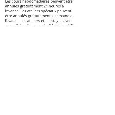
Les cours hebdomadaires peuvent être
annulés gratuitement 24 heures à
l’avance. Les ateliers spéciaux peuvent
être annulés gratuitement 1 semaine à
l’avance. Les ateliers et les stages avec
des artistes étrangers invités doivent être
annulés au plus tard 1 mois avant le
début. Les camps de vacances et les
stages doivent être annulés au plus tard
1 semaine avant le début. Passés ces
délais, l’intégralité du prix du cours sera
facturé. Veuillez lire la politique
Coordonnées
Chemin de la Colline 1c, Lausanne,
Switzerland
0788348154
info@artiloft.ch