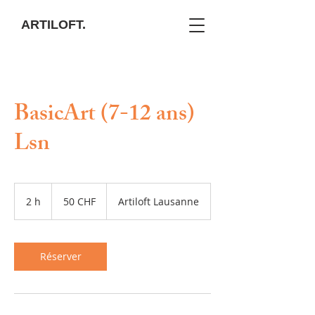
ARTILOFT.
BasicArt (7-12 ans)
Lsn
50
francs
2 h
2
50 CHF
Artiloft Lausanne
suisses
h
Réserver