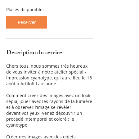
n
c
Places disponibles
e
l
Réserver
e
1
6
a
o
Description du service
û
t
Chers tous, nous sommes très heureux
de vous inviter à notre atelier spécial -
impression cyanotype, qui aura lieu le 16
août à Artiloft Lausanne.
Comment créer des images avec un look
sépia, jouer avec les rayons de la lumière
et à observer l'image se révéler
devant vos yeux. Venez découvrir un
procédé intemporel et coloré : le
cyanotype.
Créer des images avec des objets