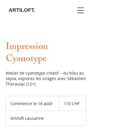
ARTILOFT.
Impression
Cyanotype
Atelier de cyanotype créatif – du bleu au
sépia, explorez les virages avec Sébastien
Theraulaz (12+)
110
francs
Commence le 16 août
C
110 CHF
suisses
o
m
Artiloft Lausanne
m
e