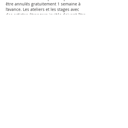
être annulés gratuitement 1 semaine à
l’avance. Les ateliers et les stages avec
des artistes étrangers invités doivent être
annulés au plus tard 1 mois avant le
début. Les camps de vacances et les
stages doivent être annulés au plus tard
1 semaine avant le début. Passés ces
délais, l’intégralité du prix du cours sera
facturé. Veuillez lire la politique
Coordonnées
Albulastrasse 24, Zürich, Switzerland
0788348154
info@artiloft.ch