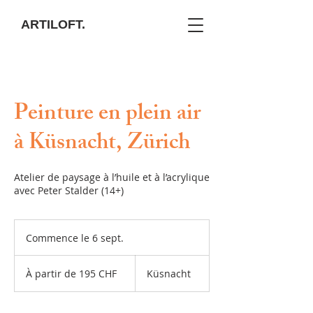
ARTILOFT.
Peinture en plein air
à Küsnacht, Zürich
Atelier de paysage à l’huile et à l’acrylique
avec Peter Stalder (14+)
Commence le 6 sept.
C
o
À
m
partir
À partir de 195 CHF
Küsnacht
de
m
195
e
francs
suisses
n