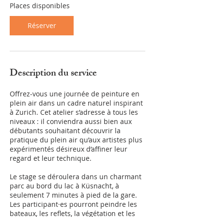
c
Places disponibles
e
l
Réserver
e
6
s
e
p
Description du service
t
.
Offrez-vous une journée de peinture en
plein air dans un cadre naturel inspirant
à Zurich. Cet atelier s’adresse à tous les
niveaux : il conviendra aussi bien aux
débutants souhaitant découvrir la
pratique du plein air qu’aux artistes plus
expérimentés désireux d’affiner leur
regard et leur technique.
Le stage se déroulera dans un charmant
parc au bord du lac à Küsnacht, à
seulement 7 minutes à pied de la gare.
Les participant·es pourront peindre les
bateaux, les reflets, la végétation et les