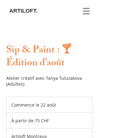
ARTILOFT.
Sip & Paint : 🍸
Édition d’août
Atelier créatif avec Tanya Tuluzakova
(Adultes)
Commence le 22 août
C
o
À
m
partir
À partir de 75 CHF
de
m
75
e
francs
suisses
n
Artiloft Montreux