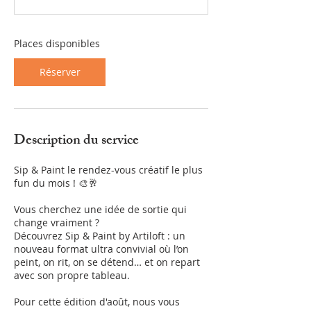
c
e
l
Places disponibles
e
2
2
Réserver
a
o
û
t
Description du service
Sip & Paint le rendez-vous créatif le plus
fun du mois ! 🎨🥂
Vous cherchez une idée de sortie qui
change vraiment ?
Découvrez Sip & Paint by Artiloft : un
nouveau format ultra convivial où l’on
peint, on rit, on se détend… et on repart
avec son propre tableau.
Pour cette édition d'août, nous vous