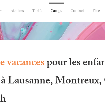
rs
Ateliers
Tarifs
Camps
Contact
Fête
de vacances
pour les enfan
s à Lausanne, Montreux,
ch