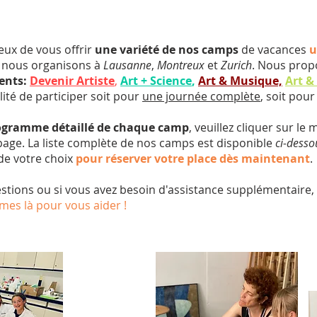
x de vous offrir
une variété de nos camps
de vacances
u
nous organisons à
Lausanne
,
Montreux
et
Zurich
. Nous pro
ents:
Devenir Artiste
,
Art + Science
,
Art & Musique,
Art &
ilité de participer soit pour
une journée complète
, soit pou
rogramme détaillé de chaque camp
, veuillez cliquer sur l
 page. La liste complète de nos camps est disponible
ci-desso
 de votre choix
pour réserver votre place dès maintenant
.
estions ou si vous avez besoin d'assistance supplémentaire,
es là pour vous aider !