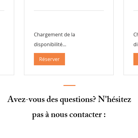
suisses
de
37
fra
sui
Chargement de la
C
disponibilité...
di
Réserver
Avez-vous des questions? N'hésitez
pas à nous contacter :