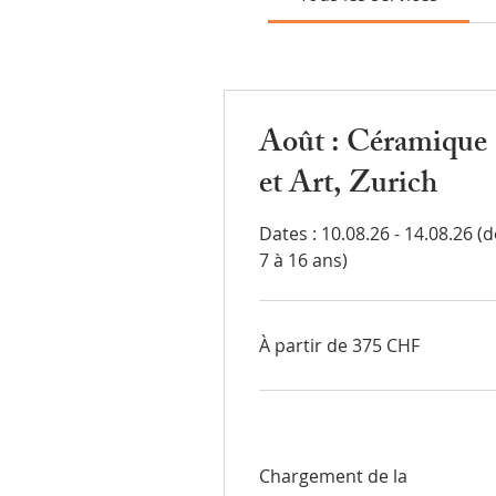
Août : Céramique
et Art, Zurich
Dates : 10.08.26 - 14.08.26 (d
7 à 16 ans)
À
À partir de 375 CHF
partir
de
375
francs
suisses
Chargement de la