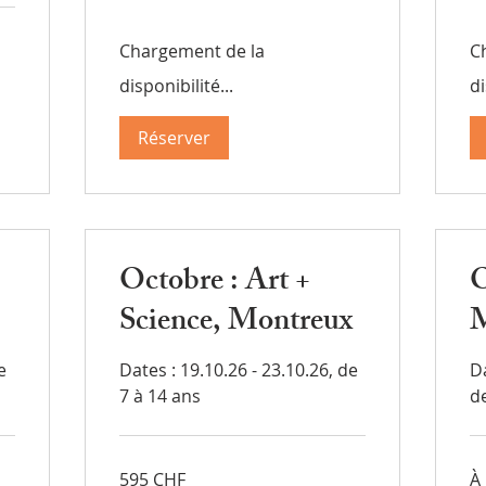
Chargement de la
C
disponibilité...
di
Réserver
Octobre : Art +
O
Science, Montreux
M
e
Dates : 19.10.26 - 23.10.26, de
D
7 à 14 ans
d
595
À
595 CHF
À
francs
par