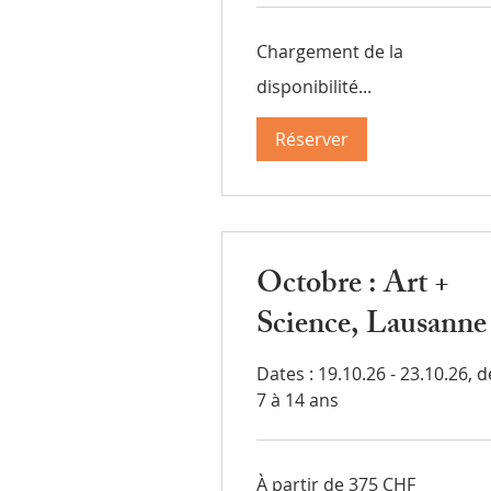
suisses
Chargement de la
disponibilité...
Réserver
Octobre : Art +
Science, Lausanne
Dates : 19.10.26 - 23.10.26, d
7 à 14 ans
À
À partir de 375 CHF
partir