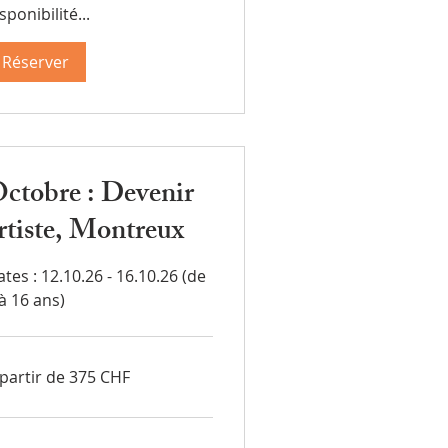
sponibilité...
Réserver
ctobre : Devenir
rtiste, Montreux
tes : 12.10.26 - 16.10.26 (de
à 16 ans)
 partir de 375 CHF
tir
5
ncs
sses