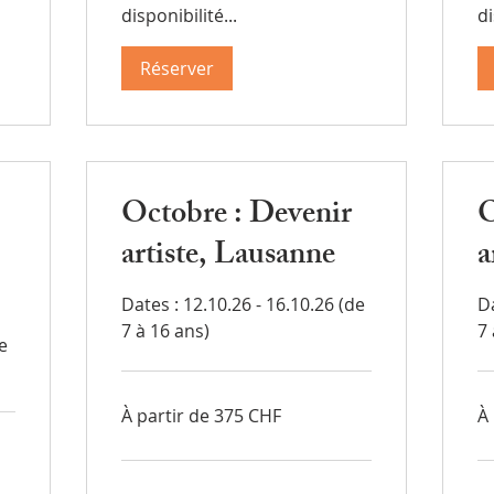
disponibilité...
di
Réserver
Octobre : Devenir
O
artiste, Lausanne
a
Dates : 12.10.26 - 16.10.26 (de
Da
7 à 16 ans)
7 
e
À
À
À partir de 375 CHF
À
partir
par
de
de
375
37
francs
fra
suisses
sui