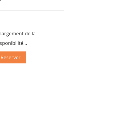
5
ncs
sses
hargement de la
sponibilité...
Réserver