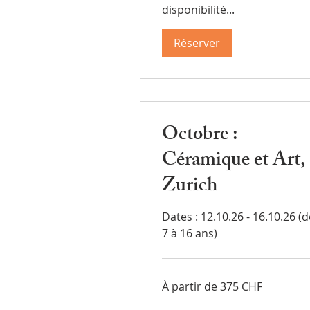
disponibilité...
Réserver
Octobre :
Céramique et Art,
Zurich
Dates : 12.10.26 - 16.10.26 (d
7 à 16 ans)
À
À partir de 375 CHF
partir
de
375
francs