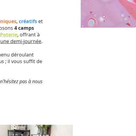
niques
,
créatifs
et
posons
4 camps
 Poterie
, offrant à
r
une demi-journée
.
e menu déroulant
us
; il vous suffit de
n'hésitez pas à nous