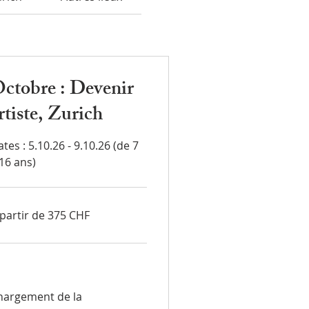
ctobre : Devenir
rtiste, Zurich
tes : 5.10.26 - 9.10.26 (de 7
 16 ans)
 partir de 375 CHF
tir
5
ncs
sses
hargement de la