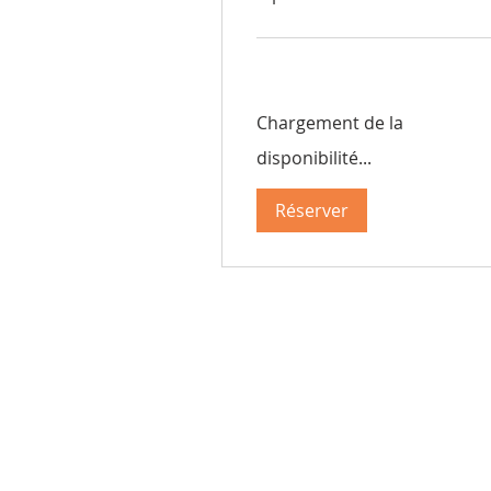
de
375
francs
suisses
Chargement de la
disponibilité...
Réserver