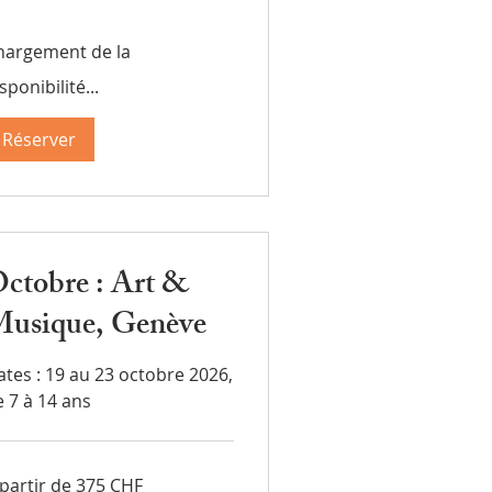
hargement de la
sponibilité...
Réserver
ctobre : Art &
usique, Genève
ates : 19 au 23 octobre 2026,
e 7 à 14 ans
 partir de 375 CHF
tir