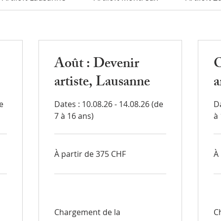
Août : Devenir
O
artiste, Lausanne
a
e
Dates : 10.08.26 - 14.08.26 (de
Da
7 à 16 ans)
à
À
À
À partir de 375 CHF
À
partir
par
de
de
375
37
francs
fra
suisses
sui
Chargement de la
C