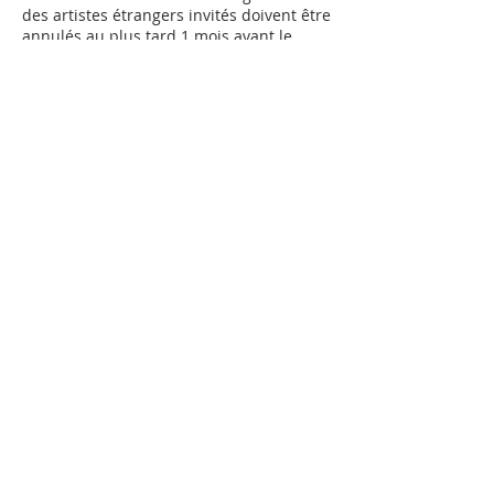
des artistes étrangers invités doivent être
annulés au plus tard 1 mois avant le
début. Les camps de vacances et les
stages doivent être annulés au plus tard
1 semaine avant le début. Passés ces
délais, l’intégralité du prix du cours sera
facturé. Veuillez lire la politique
Coordonnées
Avenue des Alpes 104, Montreux,
Switzerland
0788348154
info@artiloft.ch