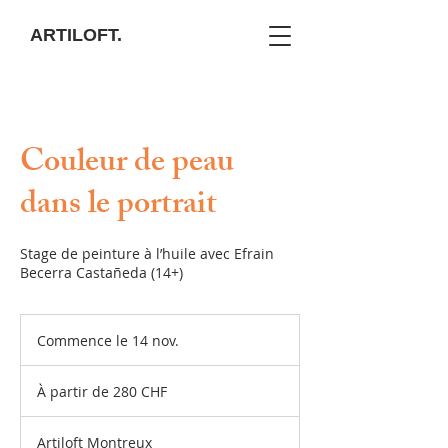
ARTILOFT.
Couleur de peau
dans le portrait
Stage de peinture à l’huile avec Efrain
Becerra Castañeda (14+)
Commence le 14 nov.
C
o
À
m
partir
À partir de 280 CHF
de
m
280
e
francs
suisses
n
Artiloft Montreux