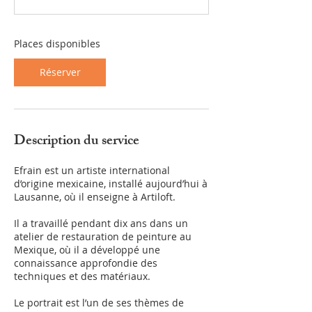
c
e
l
Places disponibles
e
1
4
Réserver
n
o
v
.
Description du service
Efrain est un artiste international
d’origine mexicaine, installé aujourd’hui à
Lausanne, où il enseigne à Artiloft.
Il a travaillé pendant dix ans dans un
atelier de restauration de peinture au
Mexique, où il a développé une
connaissance approfondie des
techniques et des matériaux.
Le portrait est l’un de ses thèmes de