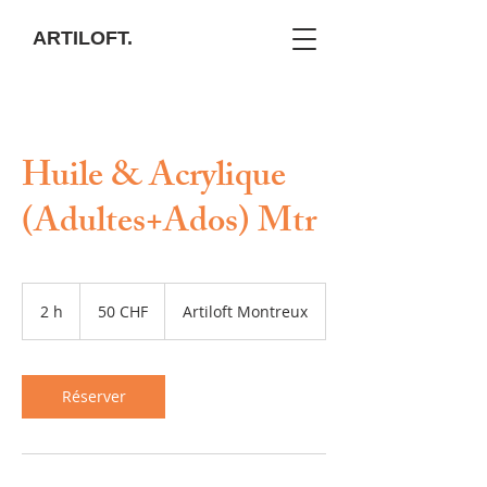
ARTILOFT.
Huile & Acrylique
(Adultes+Ados) Mtr
50
francs
2 h
2
50 CHF
Artiloft Montreux
suisses
h
Réserver