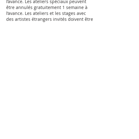
l’avance. Les ateliers spéciaux peuvent
être annulés gratuitement 1 semaine à
l’avance. Les ateliers et les stages avec
des artistes étrangers invités doivent être
annulés au plus tard 1 mois avant le
début. Les camps de vacances et les
stages doivent être annulés au plus tard
1 semaine avant le début. Passés ces
délais, l’intégralité du prix du cours sera
facturé. Veuillez lire la politique
Coordonnées
Avenue des Alpes 104, Montreux,
Switzerland
0788348154
info@artiloft.ch