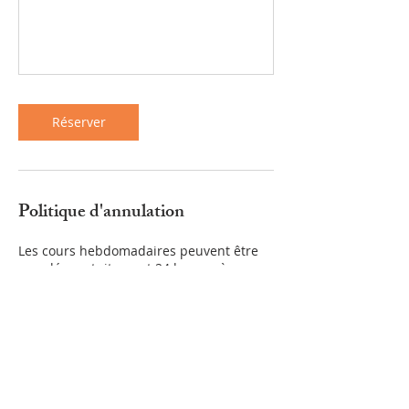
Réserver
Politique d'annulation
Les cours hebdomadaires peuvent être
annulés gratuitement 24 heures à
l’avance. Les ateliers spéciaux peuvent
être annulés gratuitement 1 semaine à
l’avance. Les ateliers et les stages avec
des artistes étrangers invités doivent être
annulés au plus tard 1 mois avant le
début. Les camps de vacances et les
stages doivent être annulés au plus tard
1 semaine avant le début. Passés ces