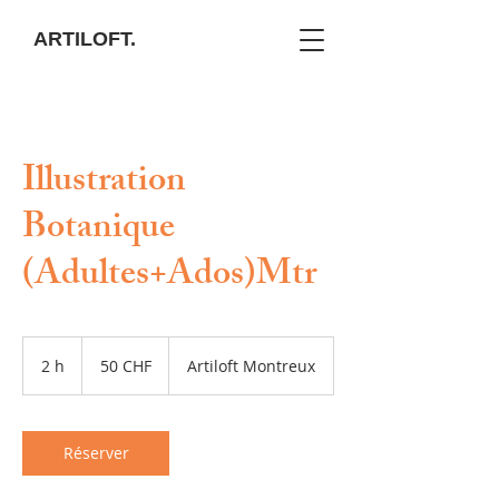
ARTILOFT.
Illustration
Botanique
(Adultes+Ados)Mtr
50
francs
2 h
2
50 CHF
Artiloft Montreux
suisses
h
Réserver