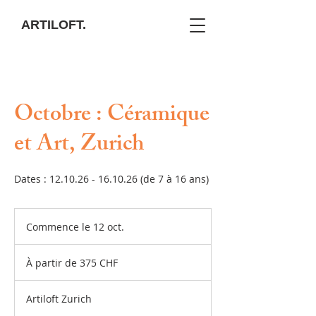
ARTILOFT.
Octobre : Céramique
et Art, Zurich
Dates : 12.10.26 - 16.10.26 (de 7 à 16 ans)
Commence le 12 oct.
C
o
À
m
partir
À partir de 375 CHF
de
m
375
e
francs
suisses
n
Artiloft Zurich
c