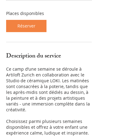
e
l
Places disponibles
e
1
2
Réserver
o
c
t
.
Description du service
Ce camp d’une semaine se déroule à
Artiloft Zurich en collaboration avec le
Studio de céramique LOKI. Les matinées
sont consacrées à la poterie, tandis que
les après-midis sont dédiés au dessin, à
la peinture et à des projets artistiques
variés - une immersion complète dans la
créativité.
Choisissez parmi plusieurs semaines
disponibles et offrez à votre enfant une
expérience calme, ludique et inspirante.