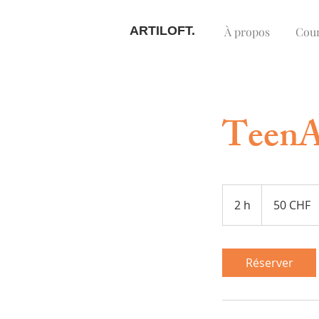
ARTILOFT.
À propos
Cou
TeenAr
50
francs
2 h
2
50 CHF
suisses
h
Réserver